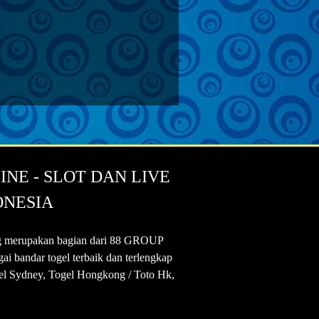
NE - SLOT DAN LIVE
ONESIA
ang merupakan bagian dari 88 GROUP
 bandar togel terbaik dan terlengkap
gel Sydney, Togel Hongkong / Toto Hk,