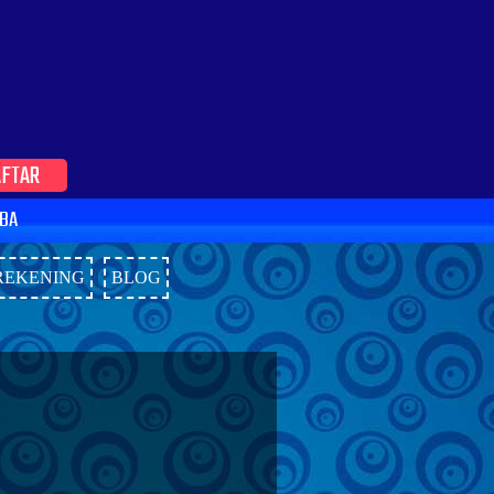
AFTAR
MBA
REKENING
BLOG